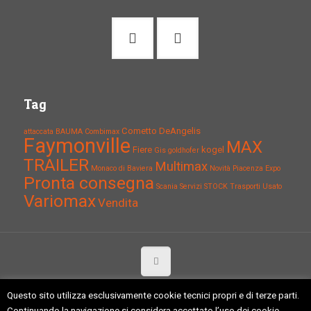
Tag
Cometto
DeAngelis
attaccata
BAUMA
Combimax
Faymonville
MAX
Fiere
kogel
Gis
goldhofer
TRAILER
Multimax
Monaco di Baviera
Novità
Piacenza Expo
Pronta consegna
Scania
Servizi
STOCK
Trasporti
Usato
Variomax
Vendita
Copyright 2015 Tagliaferri Giuliano S.r.l. - 29017 Fiorenzuola (PC) -
Questo sito utilizza esclusivamente cookie tecnici propri e di terze parti.
P.iva: 01317860334 C.F.:01317860334 -
Politica della qualità
-
Continuando la navigazione si considera accettato l’uso dei cookie.