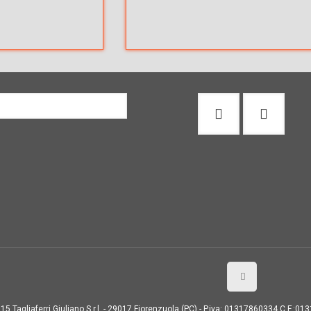
15 Tagliaferri Giuliano S.r.l. - 29017 Fiorenzuola (PC) - P.iva: 01317860334 C.F.:0