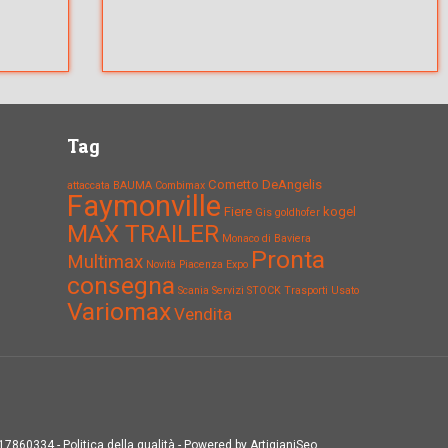
Tag
Cometto
DeAngelis
attaccata
BAUMA
Combimax
Faymonville
Fiere
kogel
Gis
goldhofer
MAX TRAILER
Monaco di Baviera
Pronta
Multimax
Novità
Piacenza Expo
consegna
Scania
Servizi
STOCK
Trasporti
Usato
Variomax
Vendita
1317860334 -
Politica della qualità
- Powered by
ArtigianiSeo