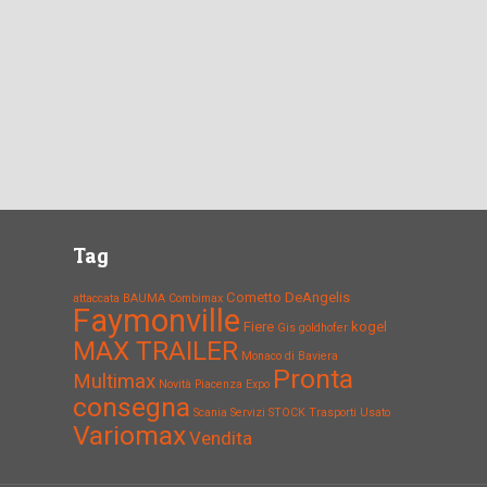
Tag
Cometto
DeAngelis
attaccata
BAUMA
Combimax
Faymonville
Fiere
kogel
Gis
goldhofer
MAX TRAILER
Monaco di Baviera
Pronta
Multimax
Novità
Piacenza Expo
consegna
Scania
Servizi
STOCK
Trasporti
Usato
Variomax
Vendita