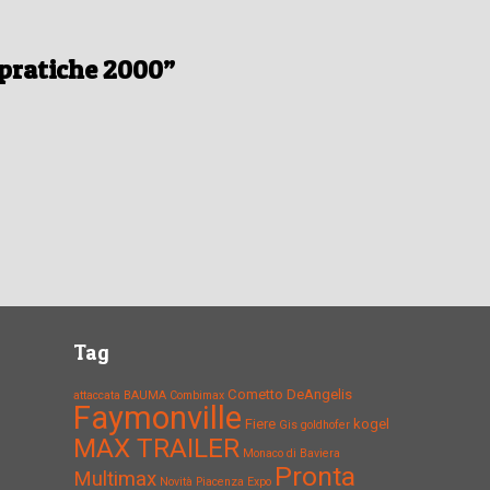
pratiche 2000”
ro
Centro
ioni
revisioni
Tag
Cometto
DeAngelis
attaccata
BAUMA
Combimax
Faymonville
Fiere
kogel
Gis
goldhofer
MAX TRAILER
Monaco di Baviera
Pronta
Multimax
Novità
Piacenza Expo