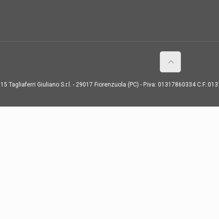
15 Tagliaferri Giuliano S.r.l. - 29017 Fiorenzuola (PC) - P.iva: 01317860334 C.F.:0