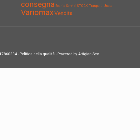
consegna
Scania
Servizi
STOCK
Trasporti
Usato
Variomax
Vendita
1317860334 -
Politica della qualità
- Powered by
ArtigianiSeo