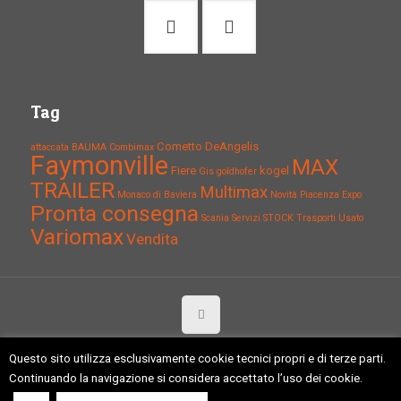
Tag
Cometto
DeAngelis
attaccata
BAUMA
Combimax
Faymonville
MAX
Fiere
kogel
Gis
goldhofer
TRAILER
Multimax
Monaco di Baviera
Novità
Piacenza Expo
Pronta consegna
Scania
Servizi
STOCK
Trasporti
Usato
Variomax
Vendita
Copyright 2015 Tagliaferri Giuliano S.r.l. - 29017 Fiorenzuola (PC) -
Questo sito utilizza esclusivamente cookie tecnici propri e di terze parti.
P.iva: 01317860334 C.F.:01317860334 -
Politica della qualità
-
Continuando la navigazione si considera accettato l’uso dei cookie.
Powered by
ArtigianiSeo