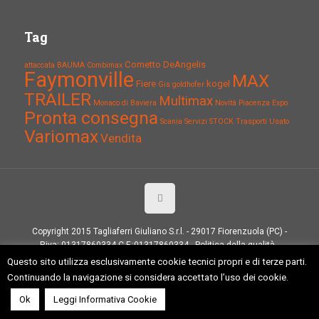
Tag
Cometto
DeAngelis
attaccata
BAUMA
Combimax
Faymonville
MAX
Fiere
kogel
Gis
goldhofer
TRAILER
Multimax
Monaco di Baviera
Novità
Piacenza Expo
Pronta consegna
Scania
Servizi
STOCK
Trasporti
Usato
Variomax
Vendita
Copyright 2015 Tagliaferri Giuliano S.r.l. - 29017 Fiorenzuola (PC) -
P.iva: 01317860334 C.F.:01317860334 -
Politica della qualità
-
Powered by
ArtigianiSeo
Questo sito utilizza esclusivamente cookie tecnici propri e di terze parti.
Continuando la navigazione si considera accettato l’uso dei cookie.
Ok
Leggi Informativa Cookie