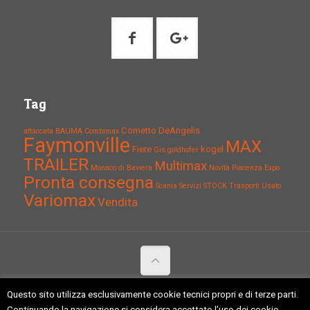
Tag
Cometto
DeAngelis
attaccata
BAUMA
Combimax
Faymonville
MAX
Fiere
kogel
Gis
goldhofer
TRAILER
Multimax
Monaco di Baviera
Novità
Piacenza Expo
Pronta consegna
Scania
Servizi
STOCK
Trasporti
Usato
Variomax
Vendita
Copyright 2015 Tagliaferri Giuliano S.r.l. - 29017 Fiorenzuola (PC) -
Questo sito utilizza esclusivamente cookie tecnici propri e di terze parti.
P.iva: 01317860334 C.F.:01317860334 -
Politica della qualità
-
Continuando la navigazione si considera accettato l’uso dei cookie.