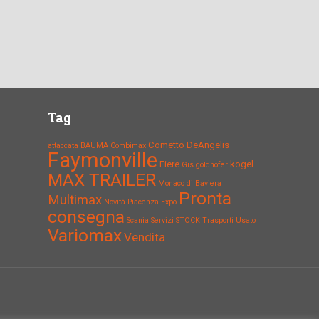
Tag
Cometto
DeAngelis
attaccata
BAUMA
Combimax
Faymonville
Fiere
kogel
Gis
goldhofer
MAX TRAILER
Monaco di Baviera
Pronta
Multimax
Novità
Piacenza Expo
consegna
Scania
Servizi
STOCK
Trasporti
Usato
Variomax
Vendita