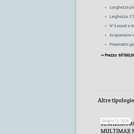
Lunghezza pia
Larghezza: 2
N°4 assali a st
Sospensioni i
Pneumatici g
-> Prezzo: 65’000,0
Altre tipologi
Giugno 12, 2026
SEMIRIMORC
MULTIMAX N°