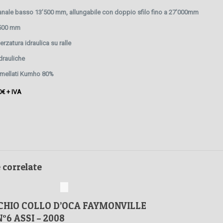
nale basso 13’500 mm, allungabile con doppio sfilo fino a 27’000mm
’500 mm
erzatura idraulica su ralle
drauliche
emellati Kumho 80%
0€ + IVA
e correlate
SEMIRIMORCHIO
HIO COLLO D’OCA FAYMONVILLE
6 ASSI – 2008