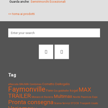
Guarda anche:
Semirimorchi Eccezionali
<< torna ai prodotti
Tag
Cometto
DeAngelis
attaccata
BAUMA
Combimax
Faymonville
MAX
Fiere
kogel
Gis
goldhofer
TRAILER
Multimax
Monaco di Baviera
Novità
Piacenza Expo
Pronta consegna
Scania
Servizi
STOCK
Trasporti
Usato