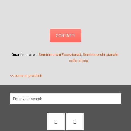
CONTATTI
Guarda anche:
Semirimorchi Eccezionali
,
Semirimorchi pianale
collo d'oca
<< torna ai prodotti