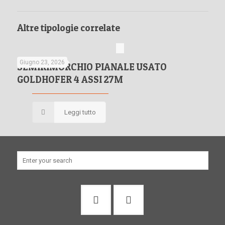
Altre tipologie correlate
Giugno 23, 2026
SEMIRIMORCHIO
SEMIRIMORCHIO PIANALE USATO
GOLDHOFER 4 ASSI 27M
PIANALE
Leggi tutto
USATO
GOLDHOFER
4
ASSI