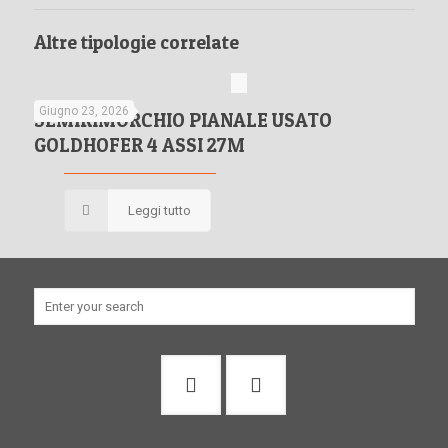
Altre tipologie correlate
Giugno 23, 2026
SEMIRIMORCHIO
SEMIRIMORCHIO PIANALE USATO
GOLDHOFER 4 ASSI 27M
PIANALE
Leggi tutto
USATO
GOLDHOFER
4
ASSI